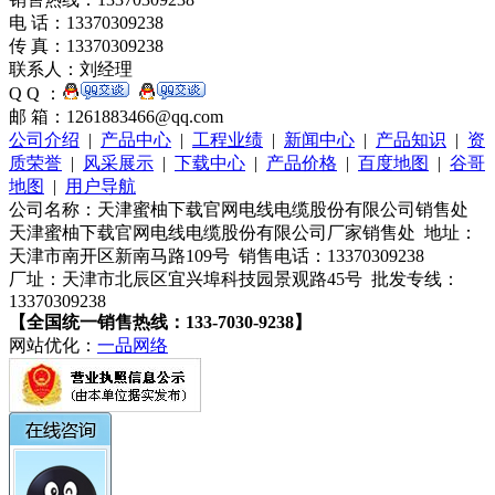
电 话：13370309238
传 真：13370309238
联系人：刘经理
Q Q ：
邮 箱：1261883466@qq.com
公司介绍
|
产品中心
|
工程业绩
|
新闻中心
|
产品知识
|
资
质荣誉
|
风采展示
|
下载中心
|
产品价格
|
百度地图
|
谷哥
地图
|
用户导航
公司名称：天津蜜柚下载官网电线电缆股份有限公司销售处
天津蜜柚下载官网电线电缆股份有限公司厂家销售处 地址：
天津市南开区新南马路109号 销售电话：13370309238
厂址：天津市北辰区宜兴埠科技园景观路45号 批发专线：
13370309238
【全国统一销售热线：133-7030-9238】
网站优化：
一品网络