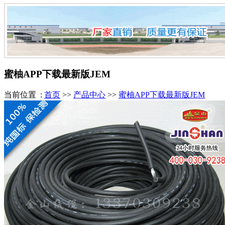
蜜柚APP下载最新版JEM
当前位置 :
首页
>>
产品中心
>>
蜜柚APP下载最新版JEM