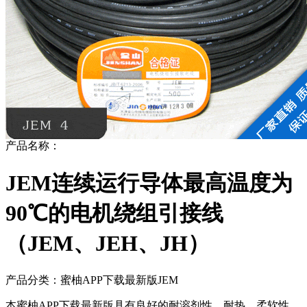
产品名称：
JEM连续运行导体最高温度为
90℃的电机绕组引接线
（JEM、JEH、JH）
产品分类：蜜柚APP下载最新版JEM
本蜜柚APP下载最新版具有良好的耐溶剂性、耐热、柔软性