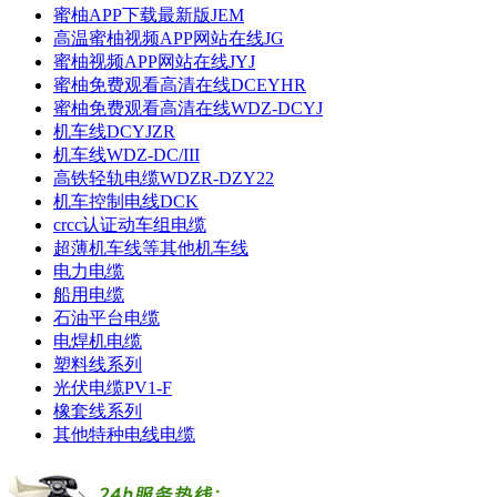
蜜柚APP下载最新版JEM
高温蜜柚视频APP网站在线JG
蜜柚视频APP网站在线JYJ
蜜柚免费观看高清在线DCEYHR
蜜柚免费观看高清在线WDZ-DCYJ
机车线DCYJZR
机车线WDZ-DC/III
高铁轻轨电缆WDZR-DZY22
机车控制电线DCK
crcc认证动车组电缆
超薄机车线等其他机车线
电力电缆
船用电缆
石油平台电缆
电焊机电缆
塑料线系列
光伏电缆PV1-F
橡套线系列
其他特种电线电缆