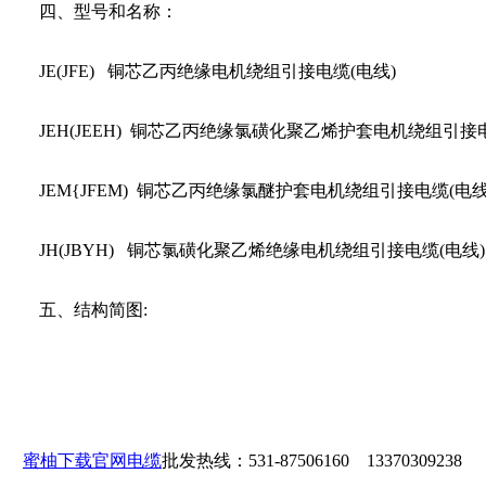
四、型号和名称：
JE(JFE) 铜芯乙丙绝缘电机绕组引接电缆(电线)
JEH(JEEH) 铜芯乙丙绝缘氯磺化聚乙烯护套电机绕组引接电
JEM{JFEM) 铜芯乙丙绝缘氯醚护套电机绕组引接电缆(电线
JH(JBYH) 铜芯氯磺化聚乙烯绝缘电机绕组引接电缆(电线)
五、结构简图:
蜜柚下载官网电缆
批发热线：531-87506160 13370309238