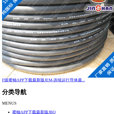
F级蜜柚APP下载最新版JEM-连续运行导体最...
分类导航
MENUS
蜜柚APP下载最新版JBQ