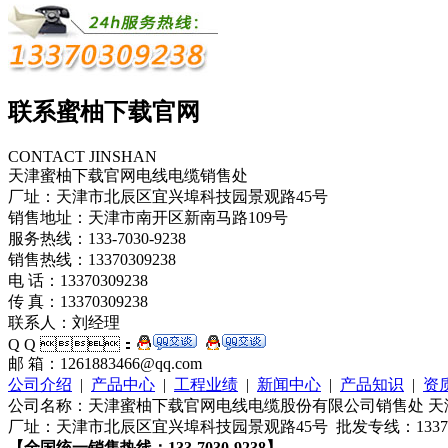
联系蜜柚下载官网
CONTACT JINSHAN
天津蜜柚下载官网电线电缆销售处
厂址：天津市北辰区宜兴埠科技园景观路45号
销售地址：天津市南开区新南马路109号
服务热线：133-7030-9238
销售热线：13370309238
电 话：13370309238
传 真：13370309238
联系人：刘经理
Q Q ：
邮 箱：1261883466@qq.com
公司介绍
|
产品中心
|
工程业绩
|
新闻中心
|
产品知识
|
资
公司名称：天津蜜柚下载官网电线电缆股份有限公司销售处 天津蜜
厂址：天津市北辰区宜兴埠科技园景观路45号 批发专线：13370
【全国统一销售热线：133-7030-9238】