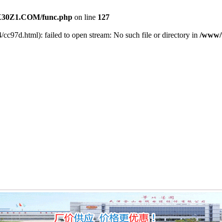
30Z1.COM/func.php
on line
127
/cc97d.html): failed to open stream: No such file or directory in
/www/