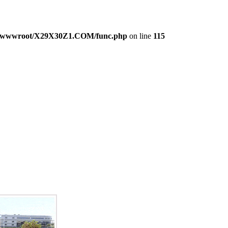
wwwroot/X29X30Z1.COM/func.php
on line
115