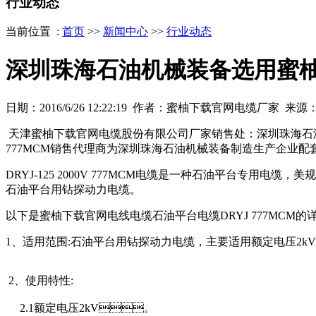
行业动态
当前位置 :
首页
>>
新闻中心
>>
行业动态
深圳珠海石油机械装备选用蜜柚下载
日期：2016/6/26 12:22:19 作者：蜜柚下载官网电缆厂家 来源
天津蜜柚下载官网电缆股份有限公司厂家销售处：深圳珠海石油机
777MCM销售代理商为深圳珠海石油机械装备制造生产企业配套供应
DRYJ-125 2000V 777MCM电缆是一种石油平台专用电缆，
石油平台用钻探动力电缆。
以下是蜜柚下载官网电线电缆石油平台电缆DRYJ 777MCM的详
1、适用范围:石油平台用钻探动力电缆，主要适用额定电
2、使用特性:
2.1额定电压2kV。