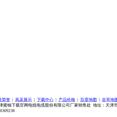
质荣誉
|
风采展示
|
下载中心
|
产品价格
|
百度地图
|
谷哥地
下载官网电线电缆股份有限公司厂家销售处 地址：天津市南开区新
309238