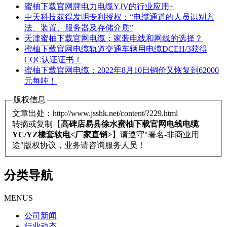
蜜柚下载官网牌电力电缆YJV的行业应用~
中天科技获得发明专利授权：“电缆通道的人员识别方
法、装置、服务器及存储介质”
天津蜜柚下载官网电缆：家装电线和网线的选择？
蜜柚下载官网电缆轨道交通车辆用电缆DCEH/3获得
CQC认证证书！
蜜柚下载官网电缆：2022年8月10日铜价又恢复到62000
元每吨！
版权信息
文章出处：http://www.jsshk.net/content/?229.html
转摘或复制【
高碑店易县徐水蜜柚下载官网电线电缆
YC/YZ橡套软电<厂家直销>
】请遵守"署名-非商业用
途"版权协议，业务请咨询服务人员！
分类导航
MENUS
公司新闻
行业动态