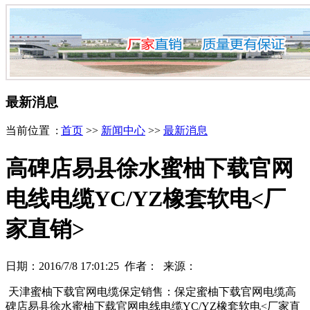
最新消息
当前位置 :
首页
>>
新闻中心
>>
最新消息
高碑店易县徐水蜜柚下载官网
电线电缆YC/YZ橡套软电<厂
家直销>
日期：2016/7/8 17:01:25 作者： 来源：
天津蜜柚下载官网电缆保定销售：保定蜜柚下载官网电缆高
碑店易县徐水蜜柚下载官网电线电缆YC/YZ橡套软电<厂家直