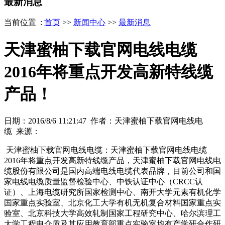
最新消息
当前位置 :
首页
>>
新闻中心
>>
最新消息
天津蜜柚下载官网电线电缆
2016年将重点开发高新特线缆
产品！
日期：2016/8/6 11:21:47 作者：天津蜜柚下载官网电线电
缆 来源：
天津蜜柚下载官网电线电缆：天津蜜柚下载官网电线电缆
2016年将重点开发高新特线缆产品，天津蜜柚下载官网电线电
缆股份有限公司是国内高端电线电缆代表品牌，目前公司和国
家电线电缆质量监督检验中心、中铁认证中心（CRCC认
证）、上海电缆研究所国家检测中心、南开大学元素有机化学
国家重点实验室、北京化工大学有机无机复合材料国家重点实
验室、北京科技大学高效轧制国家工程研究中心、哈尔滨理工
大学工程电介质及其应用教育部重点实验室均有产学研合作研