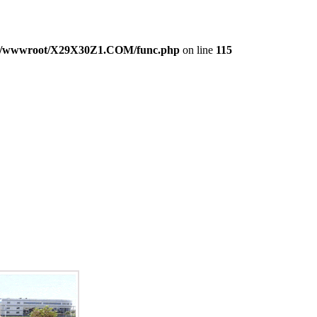
/wwwroot/X29X30Z1.COM/func.php
on line
115