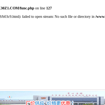
30Z1.COM/func.php
on line
127
8/b03c9.html): failed to open stream: No such file or directory in
/www