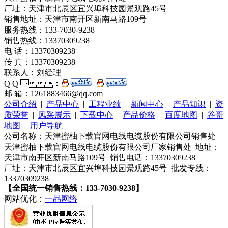
厂址：天津市北辰区宜兴埠科技园景观路45号
销售地址：天津市南开区新南马路109号
服务热线：133-7030-9238
销售热线：13370309238
电 话：13370309238
传 真：13370309238
联系人：刘经理
Q Q ：
邮 箱：1261883466@qq.com
公司介绍
|
产品中心
|
工程业绩
|
新闻中心
|
产品知识
|
资
质荣誉
|
风采展示
|
下载中心
|
产品价格
|
百度地图
|
谷哥
地图
|
用户导航
公司名称：天津蜜柚下载官网电线电缆股份有限公司销售处
天津蜜柚下载官网电线电缆股份有限公司厂家销售处 地址：
天津市南开区新南马路109号 销售电话：13370309238
厂址：天津市北辰区宜兴埠科技园景观路45号 批发专线：
13370309238
【全国统一销售热线：133-7030-9238】
网站优化：
一品网络