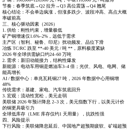
节奏：春季筑底→Q2 拉升→Q3 高位震荡→Q4 翘尾
核心结论：不会单边疯涨，但涨多跌少、波段冲高、高点大概
率破前高
三、核心驱动因素（2026）
1. 供给：刚性约束，增量极低
矿产铜增速仅1.6%–2%，远低于需求
主产区（智利、秘鲁、印尼）扰动频发、品位下滑
冶炼 TC/RC 跌至 **-40 美元 / 吨 **，原料极度紧缺
2026 年全球供需缺口约24–60 万吨
2. 需求：新旧动能接力，结构性爆发
新能源：电动车用铜是燃油车3–4 倍；光伏、风电、电网、储
能高增长
AI / 数据中心：单兆瓦耗铜27 吨，2026 年数据中心用铜增
48%
传统需求：基建、家电、汽车筑底回升
3. 宏观：流动性宽松，美元走弱
美联储 2026 年预计降息 2–3 次，美元指数下行，以美元计价
的铜更具吸引力
全球低库存（LME 库存仅约1 天用量），抗跌性强
四、风险提示
下行风险：美联储降息延后、中国地产超预期疲软、矿端超预