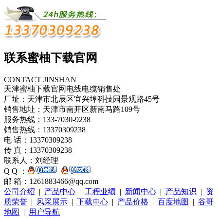
联系蜜柚下载官网
CONTACT JINSHAN
天津蜜柚下载官网电线电缆销售处
厂址：天津市北辰区宜兴埠科技园景观路45号
销售地址：天津市南开区新南马路109号
服务热线：133-7030-9238
销售热线：13370309238
电 话：13370309238
传 真：13370309238
联系人：刘经理
Q Q ：
邮 箱：1261883466@qq.com
公司介绍
|
产品中心
|
工程业绩
|
新闻中心
|
产品知识
|
资
质荣誉
|
风采展示
|
下载中心
|
产品价格
|
百度地图
|
谷哥
地图
|
用户导航