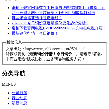
蜜柚下载官网线缆在中技协电线电缆制造工（挤塑工）
职业技能大赛中喜获佳绩：1金1银1铜取得好成绩
哪些场合需要选择阻燃电线？
2026.2.25今日铜价及近期铜价变化趋势分析~
蜜柚下载官网电缆EVDC-S90S90PS90充电桩电缆介绍~
最新铜价行情！今日铜价！
版权信息
文章出处：http://www.jsshk.net/content/?501.html
转摘或复制【
最新铜价行情！今日铜价！
】请遵守"署名-
非商业用途"版权协议，业务请咨询服务人员！
分类导航
MENUS
公司新闻
行业动态
最新消息