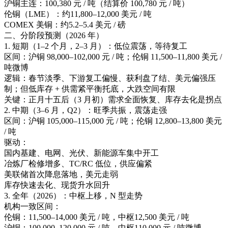
沪铜主连：100,380 元 / 吨（结算价 100,780 元 / 吨）
伦铜（LME）：约11,800–12,000 美元 / 吨
COMEX 美铜：约5.2–5.4 美元 / 磅
二、分阶段预测（2026 年）
1. 短期（1–2 个月，2–3 月）：低位震荡，等待复工
区间：沪铜 98,000–102,000 元 / 吨；伦铜 11,500–11,800 美元 /
吨微博
逻辑：春节淡季、下游复工偏慢、获利盘了结、美元偏强压
制；但低库存 + 供需紧平衡托底，大跌空间有限
关键：正月十五后（3 月初）需求全面恢复、库存去化是拐点
2. 中期（3–6 月，Q2）：旺季共振，震荡走强
区间：沪铜 105,000–115,000 元 / 吨；伦铜 12,800–13,800 美元
/ 吨
驱动：
国内基建、电网、光伏、新能源车集中开工
冶炼厂检修增多、TC/RC 低位，供应偏紧
美联储首次降息落地，美元走弱
库存快速去化、现货升水回升
3. 全年（2026）：中枢上移，N 型走势
机构一致区间：
伦铜：11,500–14,000 美元 / 吨，中枢12,500 美元 / 吨
沪铜：100,000–120,000 元 / 吨，中枢110,000 元 / 吨微博