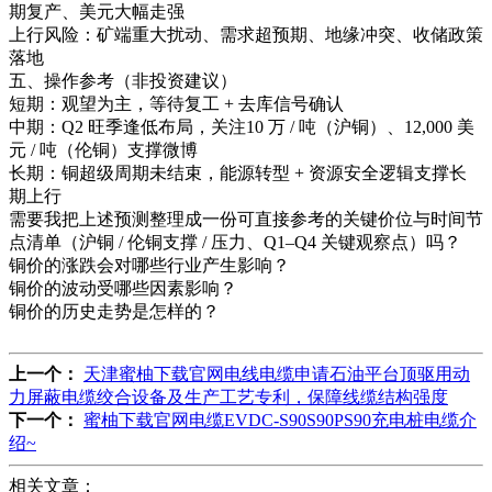
期复产、美元大幅走强
上行风险：矿端重大扰动、需求超预期、地缘冲突、收储政策
落地
五、操作参考（非投资建议）
短期：观望为主，等待复工 + 去库信号确认
中期：Q2 旺季逢低布局，关注10 万 / 吨（沪铜）、12,000 美
元 / 吨（伦铜）支撑微博
长期：铜超级周期未结束，能源转型 + 资源安全逻辑支撑长
期上行
需要我把上述预测整理成一份可直接参考的关键价位与时间节
点清单（沪铜 / 伦铜支撑 / 压力、Q1–Q4 关键观察点）吗？
铜价的涨跌会对哪些行业产生影响？
铜价的波动受哪些因素影响？
铜价的历史走势是怎样的？
上一个：
天津蜜柚下载官网电线电缆申请石油平台顶驱用动
力屏蔽电缆绞合设备及生产工艺专利，保障线缆结构强度
下一个：
蜜柚下载官网电缆EVDC-S90S90PS90充电桩电缆介
绍~
相关文章：