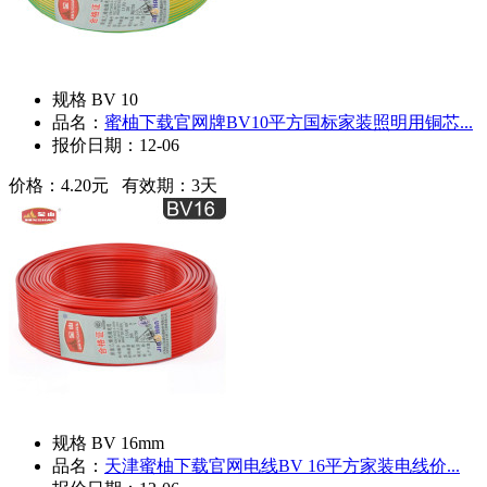
规格 BV 10
品名：
蜜柚下载官网牌BV10平方国标家装照明用铜芯...
报价日期：12-06
价格：
4.20
元 有效期：3天
规格 BV 16mm
品名：
天津蜜柚下载官网电线BV 16平方家装电线价...