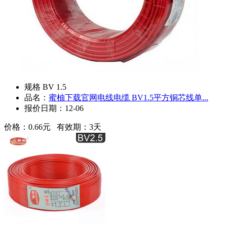
规格 BV 1.5
品名：
蜜柚下载官网电线电缆 BV1.5平方铜芯线单...
报价日期：12-06
价格：
0.66
元 有效期：3天