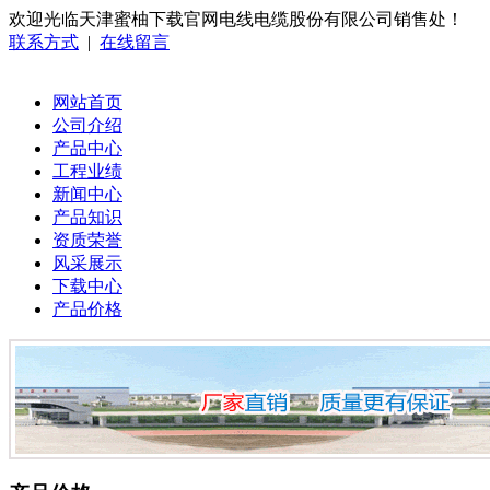
欢迎光临天津蜜柚下载官网电线电缆股份有限公司销售处！
联系方式
|
在线留言
网站首页
公司介绍
产品中心
工程业绩
新闻中心
产品知识
资质荣誉
风采展示
下载中心
产品价格